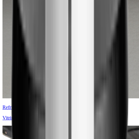
Refrigeración Comercial
Vitrinas, congeladores y cámaras frías