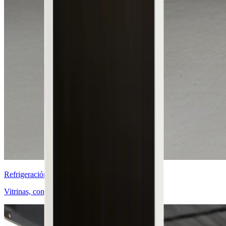
Refrigeración Comercial
Vitrinas, congeladores y cámaras frías