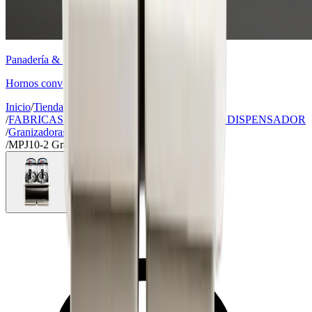
Panadería & Pastelería
Hornos convectores, batidoras y amasadoras
Inicio
/
Tienda
/
FABRICAS DE HIELO, GRANIZADORAS Y DISPENSADOR
/
Granizadoras
/
MPJ10-2 Granizadora