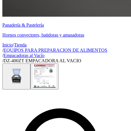
Panadería & Pastelería
Hornos convectores, batidoras y amasadoras
Inicio
/
Tienda
/
EQUIPOS PARA PREPARACION DE ALIMENTOS
/
Empacadoras al Vacío
/
DZ-400ZT EMPACADORA AL VACIO