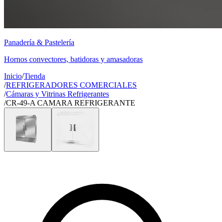
Panadería & Pastelería
Hornos convectores, batidoras y amasadoras
Inicio
/
Tienda
/
REFRIGERADORES COMERCIALES
/
Cámaras y Vitrinas Refrigerantes
/
CR-49-A CAMARA REFRIGERANTE