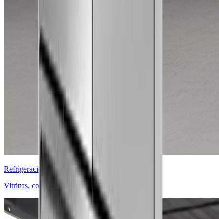
Refrigeración Comercial
Vitrinas, congeladores y cámaras frías