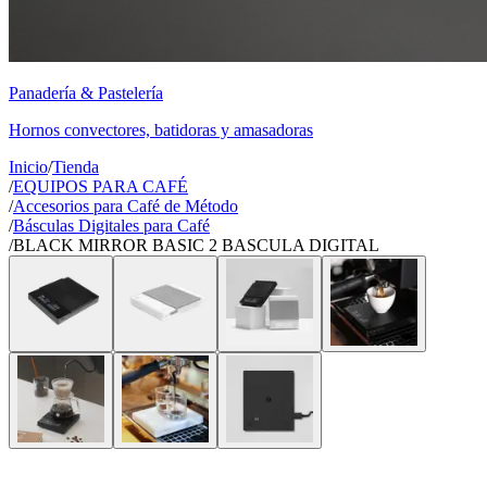
Panadería & Pastelería
Hornos convectores, batidoras y amasadoras
Inicio
/
Tienda
/
EQUIPOS PARA CAFÉ
/
Accesorios para Café de Método
/
Básculas Digitales para Café
/
BLACK MIRROR BASIC 2 BASCULA DIGITAL